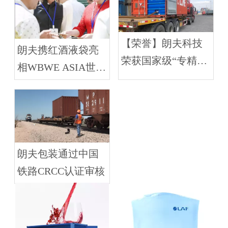
【荣誉】朗夫科技
朗夫携红酒液袋亮
荣获国家级“专精特
相WBWE ASIA世界
新小巨人”企业称号
散装葡萄酒烈酒展
览会亚洲展
朗夫包装通过中国
铁路CRCC认证审核