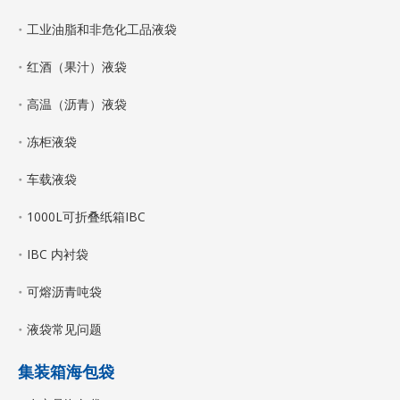
工业油脂和非危化工品液袋
红酒（果汁）液袋
高温（沥青）液袋
冻柜液袋
车载液袋
1000L可折叠纸箱IBC
IBC 内衬袋
可熔沥青吨袋
液袋常见问题
集装箱海包袋