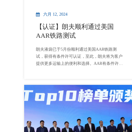
六月 12, 2024
【认证】朗夫顺利通过美国
AAR铁路测试
朗夫液袋已于5月份顺利通过美国AAR铁路测
试，获得有条件许可认证，至此，朗夫将为客户
提供更多运输上的便利和选择。AAR有条件许可
名单（液袋）见如下链接：
https://www.aar.com/standards/IntermodalLoadingPublica
朗夫科技一直致力于推动散装流体货物“散件杂
货”运输模式向“集装箱化”运输模式转变，引领散
装流体物流行业转型升级。用集装箱液袋代替传
统包装方式，帮助企业优化物流供应链，降本增
效。我们不仅仅是液袋的制造者，更是液体物流
安全的守护者。朗夫液袋，铁路运输安全之选，
请与我们一起共创液体物流新篇章。