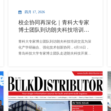
四月 17, 2026
校企协同再深化｜青科大专家
博士团队到访朗夫科技培训交
流
青科大专家博士团队到访朗夫科技培训交流为深
化产学研融合、强化技术创新协同，4月16日，
青岛科技大学专家博士团队走进朗夫科技开展专
题培训与技术交流。依托双方长期稳定的校企合
tions.php
作基础，本年度双方共规划开展四期专题培训交
流活动，本次交流聚焦高分子材料结构与性能调
控等核心技术方向深入研讨，有效推动学术成果
与产业实践对接。未来，朗夫科技将持续深化与
青科大的务实合作，加强校企联动，强化技术攻
关与人才共育，以产学研深度融合赋能企业高质
量发展。