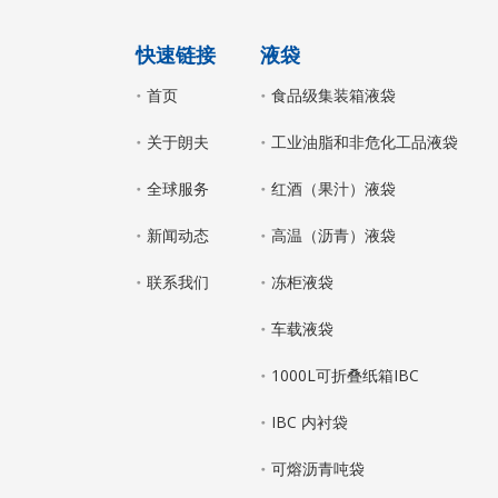
的典型标杆。该成果实现高端功能性薄膜材料从
理论研究到技术原型的关键突破，成功填补国内
快速链接
液袋
高温液体安全运输高端包装材料的技术与市场空
白。目前，该成果已完成从技术研发到规模化销
首页
食品级集装箱液袋
售的产业化应用，综合效益显著，市场反
关于朗夫
工业油脂和非危化工品液袋
全球服务
红酒（果汁）液袋
新闻动态
高温（沥青）液袋
联系我们
冻柜液袋
车载液袋
1000L可折叠纸箱IBC
IBC 内衬袋
可熔沥青吨袋