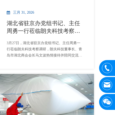
三月 31, 2026
湖北省驻京办党组书记、主任
周勇一行莅临朗夫科技考察调
研
3月27日，湖北省驻京办党组书记、主任周勇一
行莅临朗夫科技考察调研，朗夫科技董事长、青
岛市湖北商会会长马文波热情接待并陪同交流。
考察团一行先后参观了朗夫科技展厅、生产车间
与产品展示区，详细了解公司业务布局、技术研
发、核心产品及市场应用情况。董事长马文波向
考察团介绍，朗夫科技深耕散装流体包装领域近
20年，以集装箱液袋、海包袋、IBC纸箱、IBC内
衬袋为核心产品，为化工、食品等多领域散装流
体运输场景提供一体化包装解决方案，产品远销
全球100多个国家和地区，服务300多个港口，公
司凭借持续的自主创新能力和扎实的制造实力，