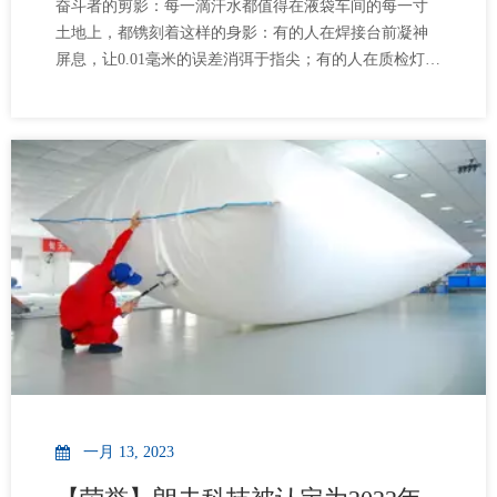
奋斗者的剪影：每一滴汗水都值得在液袋车间的每一寸
土地上，都镌刻着这样的身影：有的人在焊接台前凝神
屏息，让0.01毫米的误差消弭于指尖；有的人在质检灯下
反复推敲，将每一处细微的隐患扼于萌芽；有的人在凌
晨的装卸区奔走，只为追赶跨越时区的交货承诺；有的
人在生产线旁记录数据，用千百次实验打磨出更优方
案……这些身影没有姓名，却共同写就了朗夫的底色--以
极致之心，守护每一滴液体的安全抵达。以优秀之名：
解锁LAF House的优先选择权当新产业园的晨曦洒向LAF
House的幕墙，我们正式启动一项特别的激励计划：液袋
车间优秀员工将凭实力赢得“优先选房权”——从心仪的楼
层、房号到理想朝向，优秀者的每一份付出，
一月 13, 2023