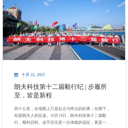
域近20年，以集装箱液袋、海包袋、IBC纸箱、IBC内衬
袋为核心产品，为化工、食品等多领域散装流体运输场
景提供一体化包装解决方案，产品远销全球100多个国家
和地区，服务300多个港口，公司凭借持续的自主创新能
力和扎实的制造实力，赢得国内外市场的广泛认可。考
察期间，周勇主任一行对朗夫科技的生产管理、技术水
平和
十月 22, 2025
朗夫科技第十二届毅行纪 | 步履所
至，皆是新程
四十公里，在地图上只是起点与终点的距离；在脚下，
却是朗夫人的征途。10月19日，朗夫科技第十二届毅
行，顺利启程。这不仅仅是一次体能的远征，更是一场