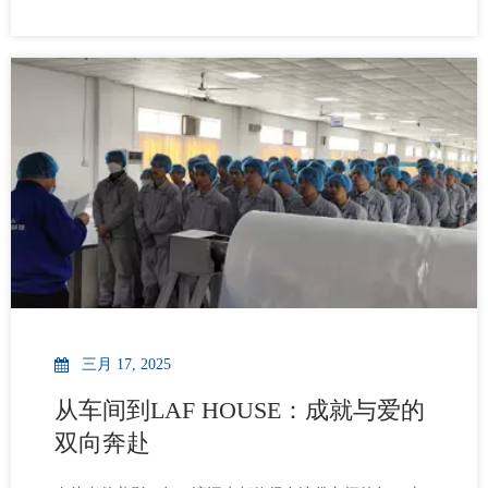
关于突破、协作与信念的实践。突破：与自我博弈突
破，从不只是对困难的征服，更是对自我的超越，它是
发生在精疲力竭时，坚定迈出的下一步，而这每一步，
都是在探触潜能的边界。朗夫人想要征服的，从来不是
哪一段路，而是那个曾认为“不可能”的自己。正是这种自
我突破的文化内核，引领朗夫人以坚韧为履、以执着为
刃，在无人区踏出属于自己的道路。 同行：彼此的杖与
履当“我”融入“我们”，个体的步伐便在团队的共振中锚定
了目标。前行路上，有人为你指引方向，有人伴你身侧
同行，有人在
三月 17, 2025
从车间到LAF HOUSE：成就与爱的
双向奔赴