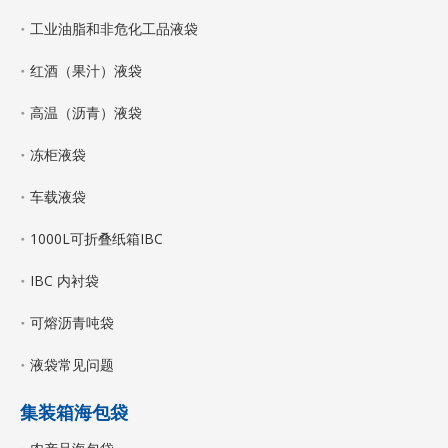
工业油脂和非危化工品液袋
红酒（果汁）液袋
高温（沥青）液袋
冻柜液袋
车载液袋
1000L可折叠纸箱IBC
IBC 内衬袋
可熔沥青吨袋
液袋常见问题
集装箱海包袋