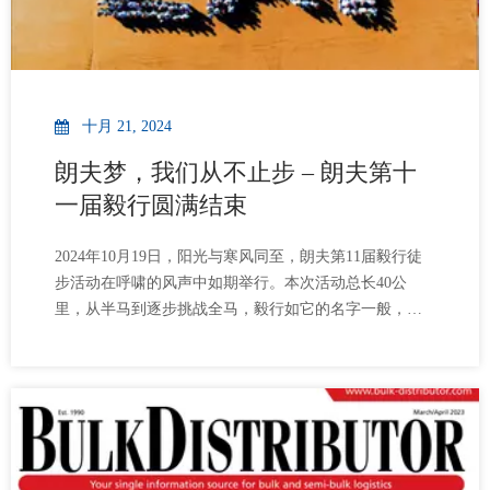
十月 21, 2024
朗夫梦，我们从不止步 – 朗夫第十
一届毅行圆满结束
2024年10月19日，阳光与寒风同至，朗夫第11届毅行徒
步活动在呼啸的风声中如期举行。本次活动总长40公
里，从半马到逐步挑战全马，毅行如它的名字一般，是
一同前行，是毅力坚定，是致果为毅的决心与坚持。开
始前，朗夫科技董事长马文波先生说到：“朗夫自成立以
来，一直秉承着‘朗夫梦，毅起行’的信念。我们坚信，只
有坚持不懈，勇往直前，才能实现我们共同的梦想。今
天，我们即将踏上的不仅仅是一场40公里的毅行挑战，
更是一次对自我极限的探索，对团队协作的考验，以及