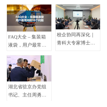
校企协同再深化｜
FAQ大全 – 集装箱
青科大专家博士团
液袋，用户最常问
队到访朗夫科技培
的10个问题
训交流
湖北省驻京办党组
书记、主任周勇一
行莅临朗夫科技考